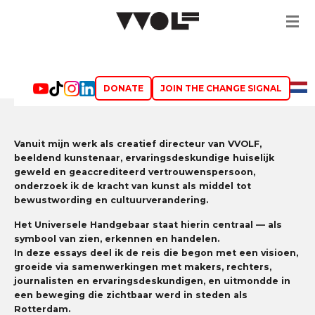
Ga
direct
naar
de
hoofdinhoud
DONATE
JOIN THE CHANGE SIGNAL
Vanuit mijn werk als creatief directeur van VVOLF,
beeldend kunstenaar, ervaringsdeskundige huiselijk
geweld en geaccrediteerd vertrouwenspersoon,
onderzoek ik de kracht van kunst als middel tot
bewustwording en cultuurverandering.
Het Universele Handgebaar staat hierin centraal — als
symbool van zien, erkennen en handelen.
In deze essays deel ik de reis die begon met een visioen,
groeide via samenwerkingen met makers, rechters,
journalisten en ervaringsdeskundigen, en uitmondde in
een beweging die zichtbaar werd in steden als
Rotterdam.